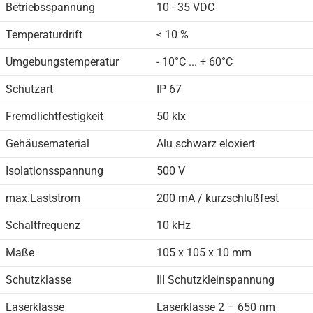
Betriebsspannung
10 - 35 VDC
Temperaturdrift
< 10 %
Umgebungstemperatur
- 10°C ... + 60°C
Schutzart
IP 67
Fremdlichtfestigkeit
50 klx
Gehäusematerial
Alu schwarz eloxiert
Isolationsspannung
500 V
max.Laststrom
200 mA / kurzschlußfest
Schaltfrequenz
10 kHz
Maße
105 x 105 x 10 mm
Schutzklasse
III Schutzkleinspannung
Laserklasse
Laserklasse 2 – 650 nm